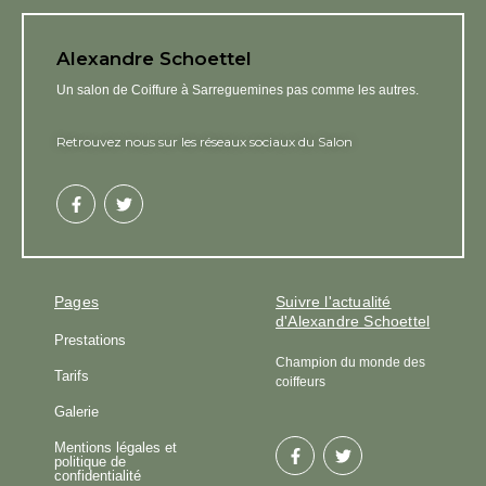
Alexandre Schoettel
Un salon de Coiffure à Sarreguemines pas comme les autres.
Retrouvez nous sur les réseaux sociaux du Salon
F
T
a
w
c
i
e
t
b
t
o
e
o
r
Pages
Suivre l'actualité
k
-
d'Alexandre Schoettel
f
Prestations
Champion du monde des
Tarifs
coiffeurs
Galerie
F
T
Mentions légales et
a
w
politique de
c
i
confidentialité