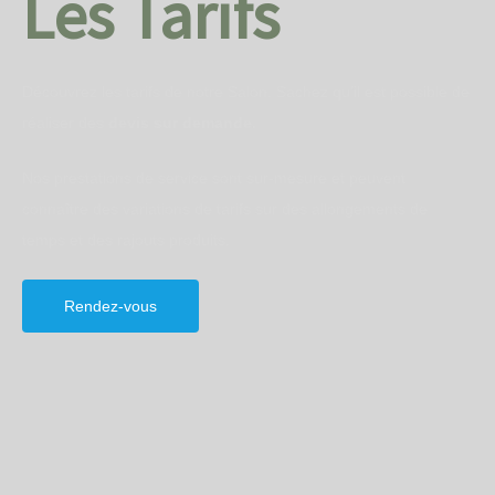
Les Tarifs
Découvrez les tarifs de notre Salon. Sachez qu’il est possible de
réaliser des
devis sur demande.
Nos prestations de service sont sur-mesure et peuvent
connaître des variations de tarifs sur des allongements de
temps et des rajouts produits.
Rendez-vous